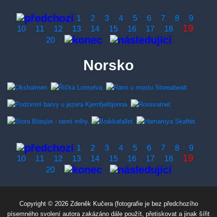
1
2
3
4
5
6
7
8
9
19
10
11
12
13
14
15
16
17
18
20
Norsko
1
2
3
4
5
6
7
8
9
19
10
11
12
13
14
15
16
17
18
20
Copyright © 2026 Zdeněk Kučera (fotografie je bez předchozího
písemného svolení autora zakázáno dále použít, přetiskovat a jinak šířit