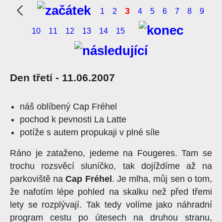
3
1
2
4
5
6
7
8
9
10
11
12
13
14
15
Den třetí - 11.06.2007
náš oblíbený Cap Fréhel
pochod k pevnosti La Latte
potíže s autem propukaji v plné síle
Ráno je zataženo, jedeme na Fougeres. Tam se
trochu rozsvěcí sluníčko, tak dojíždíme až na
parkoviště na
Cap Fréhel
. Je mlha, můj sen o tom,
že nafotím lépe pohled na skalku než před třemi
lety se rozplývají. Tak tedy volíme jako náhradní
program cestu po útesech na druhou stranu,