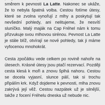
směrem k pevnosti
La Latte
. Nakonec se ukáže,
že to nebyla špatná volba. Cestou fotíme útesy,
které se zvolna vynořují z mlhy a poskytují tak
nevšední pohledy, ani nelitujeme, že nesvítí
sluníčko. Malý maják na Cap Fréhel nám k tomu
přizvukuje svou mlhovou sirénou. Pevnost La Latte
je stále blíž, otvírají se nové pohledy, tak ji máme
vyfocenou mnohokrát.
Cesta zpočátku vede celkem po rovině nahoře na
útesech. Krásné útesy jsou ptačí rezervací. Později
cesta klesá k moři a znovu šplhá nahoru. Cestou
se docela vyjasní, slunce pálí, tak si trochu
připálím krk. Když dojdeme k pevnosti, mlha znovu
zakrývá její věž. Cestou nazpátek už je silnější,
takže z focení Fréhelu dneska už nebude nic.