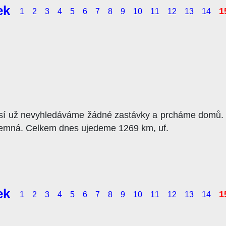
1
1
2
3
4
5
6
7
8
9
10
11
12
13
14
sí už nevyhledáváme žádné zastávky a prcháme domů. N
říjemná. Celkem dnes ujedeme 1269 km, uf.
1
1
2
3
4
5
6
7
8
9
10
11
12
13
14