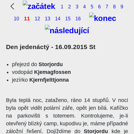
1
2
3
4
5
6
7
8
9
11
10
12
13
14
15
16
Den jedenáctý - 16.09.2015 St
přejezd do
Storjordu
vodopád
Kjemagfossen
jezírko
Kjernfjelttjonna
Byla teplá noc, zataženo, ráno 14 stupňů. V noci
byla opět vidět polární záře, opět jen bílá. Kafíčko
na parkovišti s totemem. Kontrolujeme, je-li
otevřený blízký camp, kupodivu je, máme případné
záložní řešení. Dojíždíme do
Storjordu
kde je