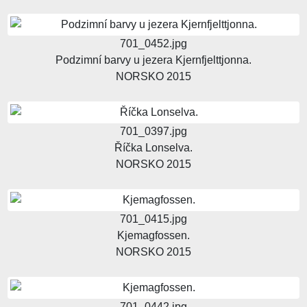
701_0452.jpg
Podzimní barvy u jezera Kjernfjelttjonna.
NORSKO 2015
701_0397.jpg
Říčka Lonselva.
NORSKO 2015
701_0415.jpg
Kjemagfossen.
NORSKO 2015
701_0442.jpg