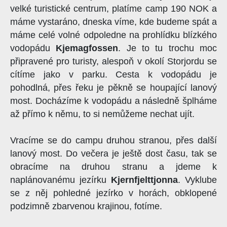
velké turistické centrum, platíme camp 190 NOK a
máme vystaráno, dneska víme, kde budeme spát a
máme celé volné odpoledne na prohlídku blízkého
vodopádu
Kjemagfossen
. Je to tu trochu moc
připravené pro turisty, alespoň v okolí Storjordu se
cítíme jako v parku. Cesta k vodopádu je
pohodlná, přes řeku je pěkně se houpající lanový
most. Docházíme k vodopádu a následně šplháme
až přímo k němu, to si nemůžeme nechat ujít.
Vracíme se do campu druhou stranou, přes další
lanový most. Do večera je ještě dost času, tak se
obracíme na druhou stranu a jdeme k
naplánovanému jezírku
Kjernfjelttjonna
. Vyklube
se z něj pohledné jezírko v horách, obklopené
podzimně zbarvenou krajinou, fotíme.